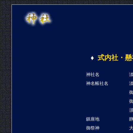
♦
式内社・懸
神社名
神名帳社名
鎮座地
静
御祭神