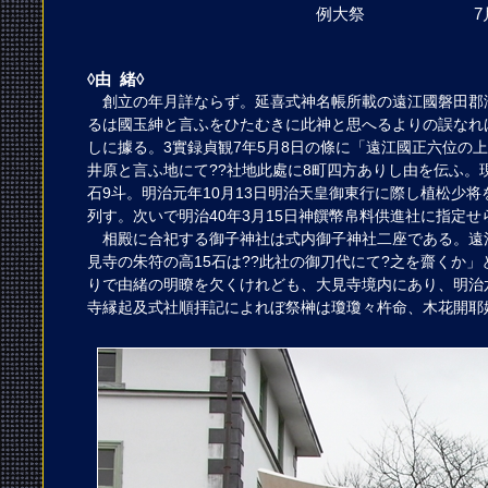
例大祭
7
◊由 緒◊
創立の年月詳ならず。延喜式神名帳所載の遠江國磐田郡
るは國玉紳と言ふをひたむきに此神と思へるよりの誤なれ
しに據る。3實録貞観7年5月8日の條に「遠江國正六位の
井原と言ふ地にて??社地此處に8町四方ありし由を伝ふ。
石9斗。明治元年10月13日明治天皇御東行に際し植松少
列す。次いで明治40年3月15日神饌幣帛料供進社に指定せ
相殿に合祀する御子神社は式内御子神社二座である。遠
見寺の朱符の高15石は??此社の御刀代にて?之を齋くか
りで由緒の明瞭を欠くけれども、大見寺境内にあり、明治
寺縁起及式社順拝記によれぼ祭榊は瓊瓊々杵命、木花開耶