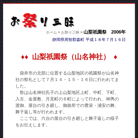
山梨祇園祭 2006年
ホーム
>
お祭り三昧
>
静岡県周智郡森町 平成１８年７月１６日
♦♦ 山梨祇園祭（山名神社） ♦
袋井市の北部に位置する山梨地区の祇園祭が山名神
社の祭礼として７月１４・１５・１６日に行われてま
した。
祭は山名神社氏子の上山梨地区上町、中町、下町、
入古、金屋敷、月見町の６町によって行われ、神輿の
渡御、屋台の引き廻し、御旅所での豊栄・浦安の舞、
舞子返し等が行われます。
ここでは、六台の屋台の引き廻しと舞子返しの様子
をお伝えします。