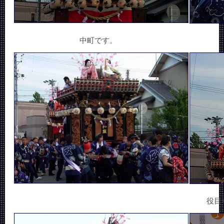
中町です。
役目