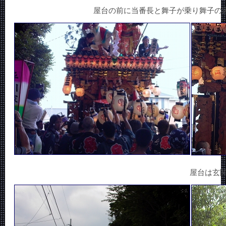
屋台の前に当番長と舞子が乗り舞子の
屋台は玄