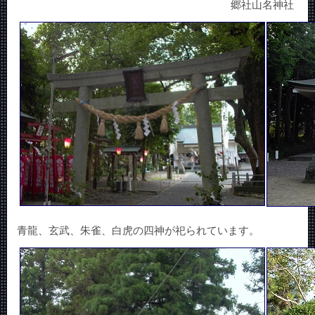
郷社山名神社
青龍、玄武、朱雀、白虎の四神が祀られています。